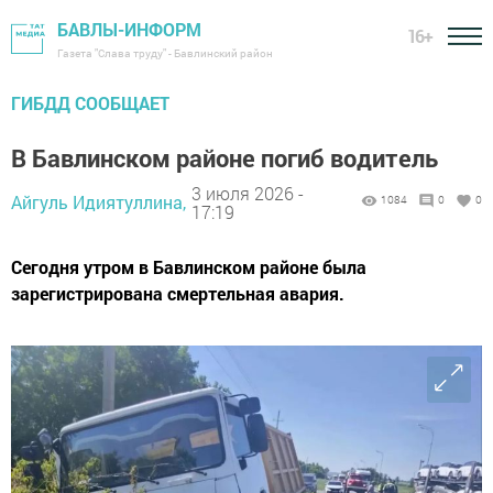
БАВЛЫ-ИНФОРМ
16+
Газета "Слава труду" - Бавлинский район
ГИБДД СООБЩАЕТ
В Бавлинском районе погиб водитель
3 июля 2026 -
Айгуль Идиятуллина,
1084
0
0
17:19
Сегодня утром в Бавлинском районе была
зарегистрирована смертельная авария.