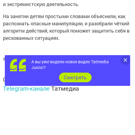
и экстремистскую деятельность.
На занятии детям простыми словами объяснили, как
распознать опасные манипуляции, и разобрали чёткий
алгоритм действий, который поможет защитить себя в
рискованных ситуациях.
Фото: ММЦ «Яшьлэр доньясы»
А вы уже видели новое видео Tatmedia
Junior?
Cмотреть
Следите за самым важным и интересным в
Telegram-канале
Татмедиа
Читайте новости Татарстана в
национальном мессенджере MАХ:
https://max.ru/tatmedia